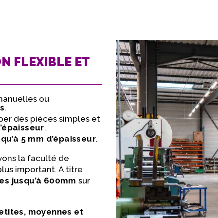
N FLEXIBLE ET
manuelles ou
es
.
er des pièces simples et
’épaisseur
.
squ’à 5 mm d’épaisseur
.
vons la faculté de
s important. A titre
es jusqu’à 600mm
sur
etites, moyennes et