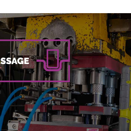
Capacités
Outillages de presse
Laser et Pliage
Dépannage chrono
Joints métalloplastiques
Joints massifs
Joints ondulés
Joints spiralés
Sertissages
Joints métalliques
Joints de vidange
Cales-rondelles